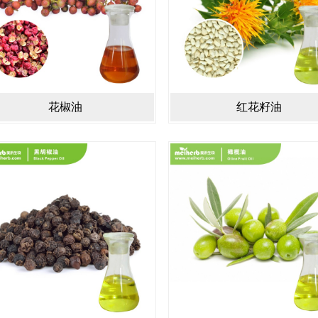
花椒油
红花籽油