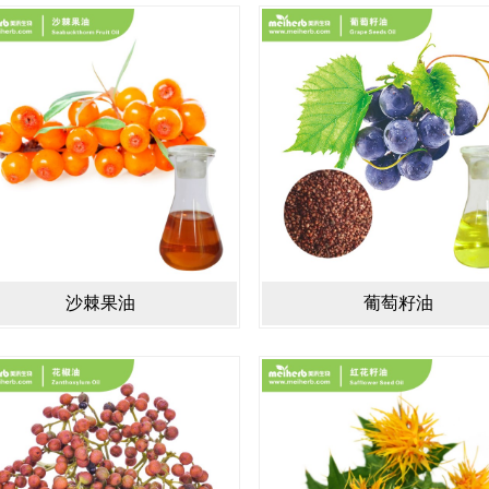
沙棘果油
葡萄籽油