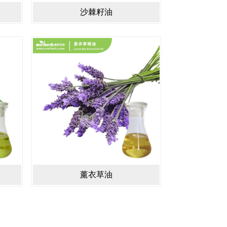
沙棘籽油
薰衣草油